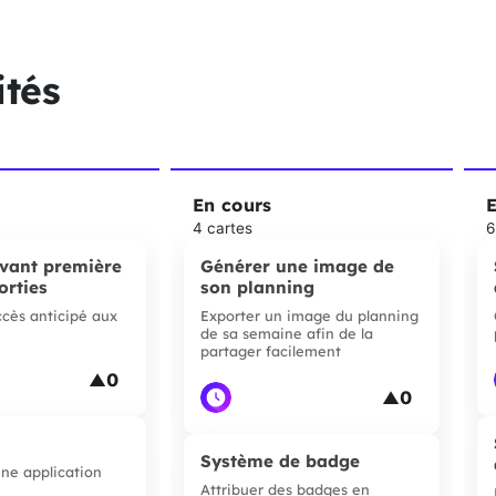
ités
En cours
E
4 cartes
6
avant première
Générer une image de
orties
son planning
cès anticipé aux
Exporter un image du planning
de sa semaine afin de la
partager facilement
0
▲
0
▲
Système de badge
ne application
Attribuer des badges en