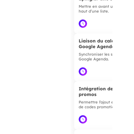
Mettre en avant une sortie e
haut d’une liste.
▲
Liaison du calendrier a
Google Agenda
Synchroniser les sorties avec
Google Agenda.
▲
Intégration de codes
promos
Permettre l’ajout et affichag
de codes promotionnels.
▲