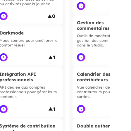
ou activités pour la journée.
▲
0
▲
Gestion des
commentaires (Studio)
Darkmode
Outils de modération et
Mode sombre pour améliorer le
gestion des commentaires
confort visuel.
dans le Studio.
1
▲
▲
Intégration API
Calendrier des
professionnels
contributeurs
API dédiée aux comptes
Vue calendrier dédiée aux
professionnels pour gérer leurs
contributeurs pour gérer leur
contenus.
sorties.
1
▲
▲
Système de contribution
Double authentificatio