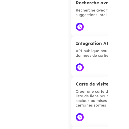
Recherche avancée
Recherche avec filtres, tris e
suggestions intelligentes.
▲
Intégration API publiq
API publique pour accéder a
données de sorties.
▲
Carte de visite
Créer une carte de visite av
liste de liens pour réseaux
sociaux ou mises en avant d
certaines sorties
▲