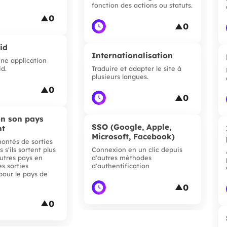
fonction des actions ou statuts.
0
▲
0
▲
id
Internationalisation
ne application
id.
Traduire et adapter le site à
plusieurs langues.
0
▲
0
▲
lon son pays
SSO (Google, Apple,
nt
Microsoft, Facebook)
montés de sorties
 s'ils sortent plus
Connexion en un clic depuis
utres pays en
d'autres méthodes
es sorties
d'authentification
our le pays de
0
▲
0
▲