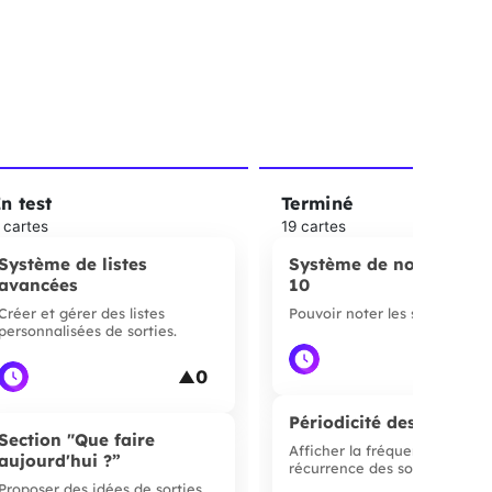
n test
Terminé
 cartes
19 cartes
Système de listes
Système de notation su
avancées
10
Créer et gérer des listes
Pouvoir noter les sorties
personnalisées de sorties.
▲
0
▲
Périodicité des sorties
Section "Que faire
Afficher la fréquence ou
aujourd'hui ?”
récurrence des sorties.
Proposer des idées de sorties