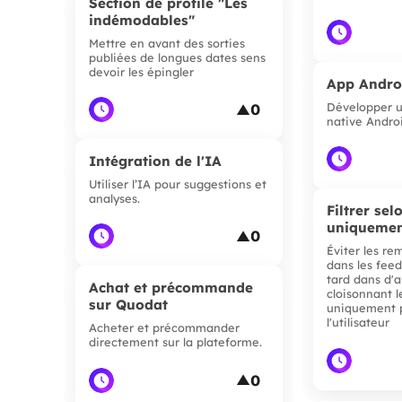
Section de profile "Les
indémodables"
Mettre en avant des sorties
publiées de longues dates sens
devoir les épingler
App Andro
Développer u
0
▲
native Andro
Intégration de l'IA
Utiliser l’IA pour suggestions et
analyses.
Filtrer se
uniqueme
0
▲
Éviter les re
dans les feeds
tard dans d'a
Achat et précommande
cloisonnant l
sur Quodat
uniquement p
l'utilisateur
Acheter et précommander
directement sur la plateforme.
0
▲