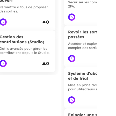
ouvert
Sécuriser les comptes avec 
2FA.
Permettre à tous de proposer
des sorties.
▲
0
▲
Revoir les sorties
Gestion des
passées
contributions (Studio)
Accéder et explorer l’histori
complet des sorties.
Outils avancés pour gérer les
contributions depuis le Studio.
▲
0
▲
Système d'abonnement
et de trial
Mise en place d’abonnement
pour utilisateurs et pros.
▲
Épingler une sortie