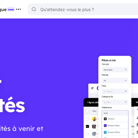
que
new
t
tés
tés à venir et